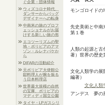
ぐ企業・団体情報
ウィズコロナ時代、
モンゴロイドの
ダンサーからバッグ
デザイナーへの転身
中南米の旅のプロフ
先史美術と中南
ェッショナルがお届
第１巻
けする新しい旅の形
エコツーリズムの聖
地・ボリビアのアマ
人類の起源と古
ゾン・ルレナバケか
著）世界の歴史
ら
DIFARの活動紹介
元ボリビア大使館公
文化人類学の展
邸料理人が腕を振る
編著）
う日本料理店
文化人類
世界最大規模の自然
の宝庫、ボリビアの
アンデス 夢の
マディディ国立公園
タイヤ・LPガスシリ