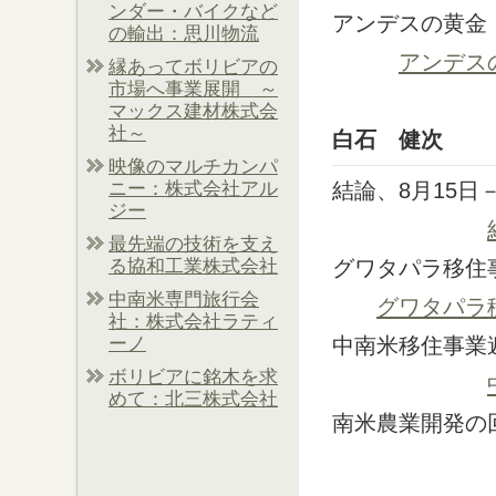
ンダー・バイクなど
アンデスの黄金
の輸出：思川物流
アンデス
縁あってボリビアの
市場へ事業展開 ～
マックス建材株式会
社～
白石 健次
映像のマルチカンパ
ニー：株式会社アル
結論、8月15日
ジー
最先端の技術を支え
る協和工業株式会社
グワタパラ移住
中南米専門旅行会
グワタパラ
社：株式会社ラティ
ーノ
中南米移住事業
ボリビアに銘木を求
めて：北三株式会社
南米農業開発の