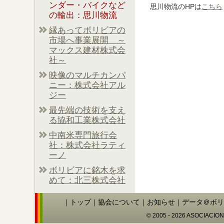
ンダー・バイクなど
思川物流のHPは
こちら
の輸出：思川物流
縁あってボリビアの
市場へ事業展開 ～
マックス建材株式会
社～
映像のマルチカンパ
ニー：株式会社アル
ジー
最先端の技術を支え
る協和工業株式会社
中南米専門旅行会
社：株式会社ラティ
ーノ
ボリビアに銘木を求
めて：北三株式会社
｜
トップ
｜
協会について
｜
お知らせ
｜
データ＠ボリ
© 2005 - 2026 ASOCIACIO