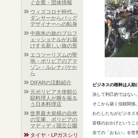
ぐ企業・団体情報
ウィズコロナ時代、
ダンサーからバッグ
デザイナーへの転身
中南米の旅のプロフ
ェッショナルがお届
けする新しい旅の形
エコツーリズムの聖
地・ボリビアのアマ
ゾン・ルレナバケか
ら
DIFARの活動紹介
ビジネスの根幹は人助
元ボリビア大使館公
決して利己的ではない
邸料理人が腕を振る
う日本料理店
そこから築く信頼関係
世界最大規模の自然
わたしたちがビジネス
の宝庫、ボリビアの
皆様のおかげというこ
マディディ国立公園
全ての「おもい」を世
タイヤ・LPガスシリ