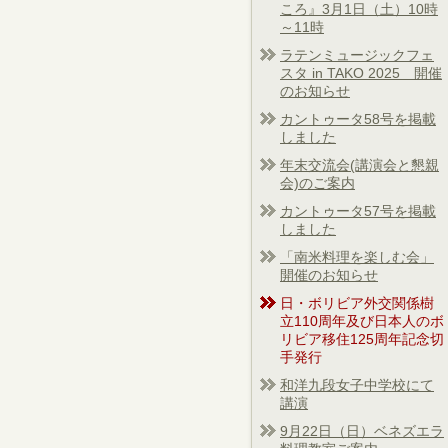
ころ』3月1日（土）10時
～11時
ラテンミュージックフェ
スタ in TAKO 2025 開催
のお知らせ
カントゥータ58号を掲載
しました
年末交流会(講演会と懇親
会)のご案内
カントゥータ57号を掲載
しました
「南米料理を楽しむ会」
開催のお知らせ
日・ボリビア外交関係樹
立110周年及び日本人のボ
リビア移住125周年記念切
手発行
和洋九段女子中学校にて
講演
9月22日（日）ベネズエラ