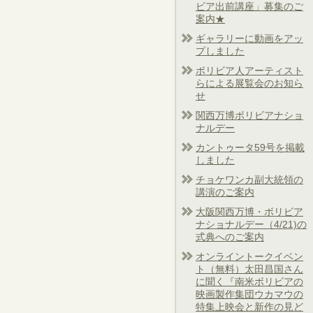
ビア出前講座」募集のご
案内★
ギャラリーに動画をアッ
プしました
ボリビア人アーティスト
らによる展覧会のお知ら
せ
関西万博ボリビアナショ
ナルデー
カントゥータ59号を掲載
しました
チョケワンカ副大統領の
講演のご案内
大阪関西万博・ボリビア
ナショナルデー（4/21)の
式典へのご案内
オンライントークイベン
ト（無料）太田昌国さん
に聞く『南米ボリビアの
映画製作集団ウカマウの
特集上映会と新作の見ど