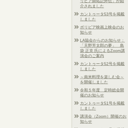
リビア開拓記外伝」が紹
介されました
カントゥータ53号を掲載
しました
ボリビア映画上映会のお
知らせ
LA協会からのお知らせ：
「天野芳太郎の夢」 島
袋 正克 氏によるZoom講
演会のご案内
カントゥータ52号を掲載
しました
～南米料理を楽しむ会～
を開催しました
令和５年度 定時総会開
催のお知らせ
カントゥータ51号を掲載
しました
講演会（Zoom）開催のお
知らせ