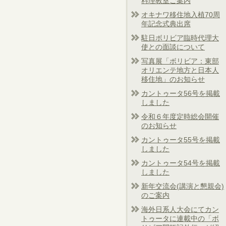
料理教室ご案内
オキナワ移住地入植70周
年記念式典出席
駐日ボリビア臨時代理大
使との面談について
写真展「ボリビア：東部
オリエンテ地方と日本人
移住地」のお知らせ
カントゥータ56号を掲載
しました
令和６年度定時総会開催
のお知らせ
カントゥータ55号を掲載
しました
カントゥータ54号を掲載
しました
新年交流会(講演と懇親会)
のご案内
海外日系人大会にてカン
トゥータに連載中の「ボ