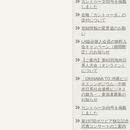
カントゥータ50号を掲載
しました
会報「カントゥータ」の
送付について
登録情報の変更届のお願
い
LA協会個人会員の無料入
会キャンペーン（期間限
定）のお知らせ
【ご案内】第62回海外日
系人大会（オンライン）
について
「OKINAWA TO 沖縄ビジ
ネスシンポジウム－中南
米日系社会連携ビジネス
の魅力－」参加者募集の
お知らせ
カントゥータ49号を掲載
しました
第197回ボリビア独立記念
式典コンサートのご案内