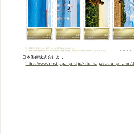
日本郵便株式会社より
（
https://www.post.japanpost.jp/kitte_hagaki/stamp/frame/