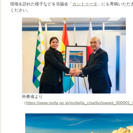
現地を訪れた様子などを当協会「
カントゥータ
」にも寄稿いただ
ください。
外務省より
（
https://www.mofa.go.jp/mofaj/la_c/sa/bo/pageit_000001