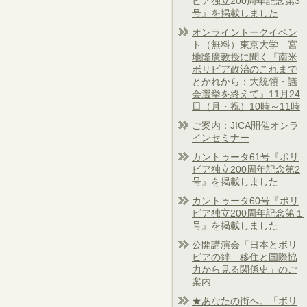
ビア独立200周年記念第3
号』を掲載しました
オンライントークイベン
ト（無料）東京大学 宮
地隆廣教授に聞く『南米
ボリビア政治のこれまで
とかれから：大統領・議
会選挙を終えて』11月24
日（月・祝）10時～11時
ご案内：JICA開催オンラ
インセミナー
カントゥータ61号『ボリ
ビア独立200周年記念第2
号』を掲載しました
カントゥータ60号『ボリ
ビア独立200周年記念第１
号』を掲載しました
公開講演会「日本とボリ
ビアの絆 移住と国際協
力から見る関係史」のご
案内
★あなたの街へ。「ボリ