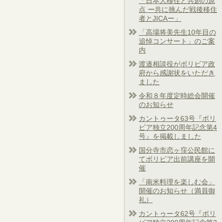
「日本人移住と共創の原
点 ー共に挑んだ戦後移住
者とJICAー」
「高場将美先生10年目の
追悼コンサート」のご案
内
渡邉相談役がボリビア政
府から感謝状をいただき
ました
令和８年度定時総会開催
のお知らせ
カントゥータ63号『ボリ
ビア独立200周年記念第4
号』を掲載しました
国分寺市恋ヶ窪公民館に
てボリビア出前講座を開
催
「南米料理を楽しむ会」
開催のお知らせ（満員御
礼）
カントゥータ62号『ボリ