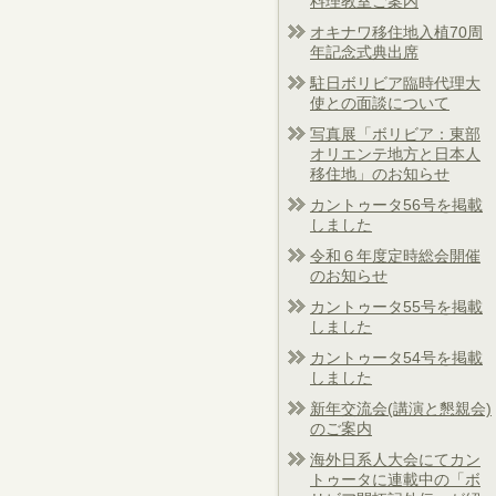
料理教室ご案内
オキナワ移住地入植70周
年記念式典出席
駐日ボリビア臨時代理大
使との面談について
写真展「ボリビア：東部
オリエンテ地方と日本人
移住地」のお知らせ
カントゥータ56号を掲載
しました
令和６年度定時総会開催
のお知らせ
カントゥータ55号を掲載
しました
カントゥータ54号を掲載
しました
新年交流会(講演と懇親会)
のご案内
海外日系人大会にてカン
トゥータに連載中の「ボ