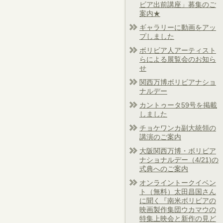
ビア出前講座」募集のご
案内★
ギャラリーに動画をアッ
プしました
ボリビア人アーティスト
らによる展覧会のお知ら
せ
関西万博ボリビアナショ
ナルデー
カントゥータ59号を掲載
しました
チョケワンカ副大統領の
講演のご案内
大阪関西万博・ボリビア
ナショナルデー（4/21)の
式典へのご案内
オンライントークイベン
ト（無料）太田昌国さん
に聞く『南米ボリビアの
映画製作集団ウカマウの
特集上映会と新作の見ど