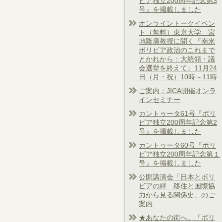
ビア独立200周年記念第3
号』を掲載しました
オンライントークイベン
ト（無料）東京大学 宮
地隆廣教授に聞く『南米
ボリビア政治のこれまで
とかれから：大統領・議
会選挙を終えて』11月24
日（月・祝）10時～11時
ご案内：JICA開催オンラ
インセミナー
カントゥータ61号『ボリ
ビア独立200周年記念第2
号』を掲載しました
カントゥータ60号『ボリ
ビア独立200周年記念第１
号』を掲載しました
公開講演会「日本とボリ
ビアの絆 移住と国際協
力から見る関係史」のご
案内
★あなたの街へ。「ボリ