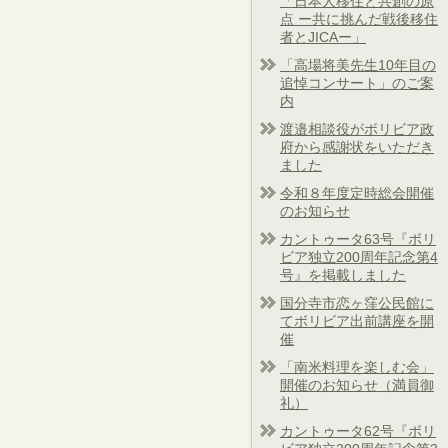
「日本人移住と共創の原
点 ー共に挑んだ戦後移住
者とJICAー」
「高場将美先生10年目の
追悼コンサート」のご案
内
渡邉相談役がボリビア政
府から感謝状をいただき
ました
令和８年度定時総会開催
のお知らせ
カントゥータ63号『ボリ
ビア独立200周年記念第4
号』を掲載しました
国分寺市恋ヶ窪公民館に
てボリビア出前講座を開
催
「南米料理を楽しむ会」
開催のお知らせ（満員御
礼）
カントゥータ62号『ボリ