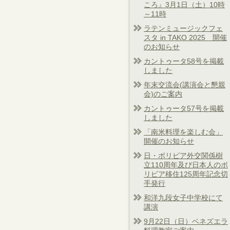
ころ』3月1日（土）10時
～11時
ラテンミュージックフェ
スタ in TAKO 2025 開催
のお知らせ
カントゥータ58号を掲載
しました
年末交流会(講演会と懇親
会)のご案内
カントゥータ57号を掲載
しました
「南米料理を楽しむ会」
開催のお知らせ
日・ボリビア外交関係樹
立110周年及び日本人のボ
リビア移住125周年記念切
手発行
和洋九段女子中学校にて
講演
9月22日（日）ベネズエラ