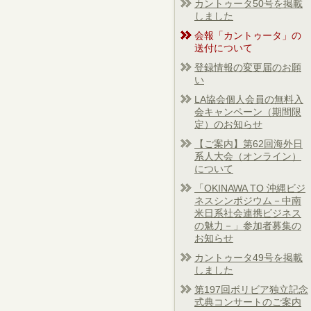
カントゥータ50号を掲載
しました
会報「カントゥータ」の
送付について
登録情報の変更届のお願
い
LA協会個人会員の無料入
会キャンペーン（期間限
定）のお知らせ
【ご案内】第62回海外日
系人大会（オンライン）
について
「OKINAWA TO 沖縄ビジ
ネスシンポジウム－中南
米日系社会連携ビジネス
の魅力－」参加者募集の
お知らせ
カントゥータ49号を掲載
しました
第197回ボリビア独立記念
式典コンサートのご案内