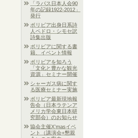
「ラパス日本人会90
年の記録1922-2012」
発行
ボリビア出身日系詩
人ペドロ・シモセ訳
詩集出版
ボリビアに関する書
籍、イベント情報
ボリビアを知ろう
「文化と豊かな観光
資源」セミナー開催
シャーガス病に関す
る医療セミナー実施
ボリビア最新現地報
告会（日本ラテンア
メリカ学会東日本研
究部会）のお知らせ
協会主催X’masイベ
ント（講演会+懇親