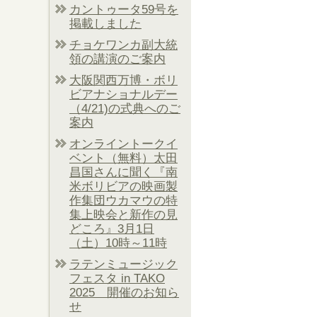
カントゥータ59号を
掲載しました
チョケワンカ副大統
領の講演のご案内
大阪関西万博・ボリ
ビアナショナルデー
（4/21)の式典へのご
案内
オンライントークイ
ベント（無料）太田
昌国さんに聞く『南
米ボリビアの映画製
作集団ウカマウの特
集上映会と新作の見
どころ』3月1日
（土）10時～11時
ラテンミュージック
フェスタ in TAKO
2025 開催のお知ら
せ