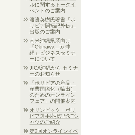
ルに関するトークイ
ベントのご案内
渡邉英樹氏著書『ボ
リビア開拓記外伝』
出版のご案内
南米沖縄県系向け
「Okinawa to 沖
縄」ビジネスセミナ
ーについて
JICA沖縄から セミナ
ーのお知らせ
「ボリビアの産品・
産業国際化（輸出）
のためのオンライン
フェア」の開催案内
オリンピック・ボリ
ビア選手応援記念Tシ
ャツのご紹介
第2回オンラインイベ