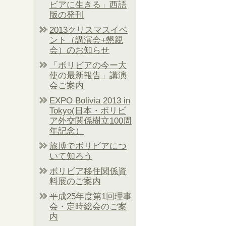
ビアに生きる」西語
版の発刊
2013クリスマスイベ
ント（講演会+懇親
会）のお知らせ
「ボリビアの今ー大
使の最新報告」講演
会ご案内
EXPO Bolivia 2013 in
Tokyo(日本・ボリビ
ア外交関係樹立100周
年記念）
旅博でボリビアにつ
いて知ろう
ボリビア移住関係資
料展のご案内
平成25年度第1回理事
会・定時総会のご案
内