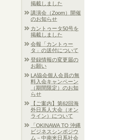
掲載しました
講演会（Zoom）開催
のお知らせ
カントゥータ50号を
掲載しました
会報「カントゥー
タ」の送付について
登録情報の変更届の
お願い
LA協会個人会員の無
料入会キャンペーン
（期間限定）のお知
らせ
【ご案内】第62回海
外日系人大会（オン
ライン）について
「OKINAWA TO 沖縄
ビジネスシンポジウ
ム－中南米日系社会