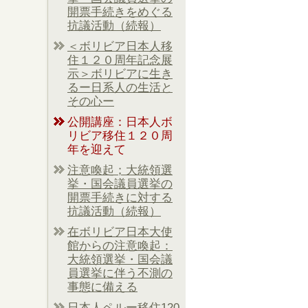
開票手続きをめぐる
抗議活動（続報）
＜ボリビア日本人移
住１２０周年記念展
示＞ボリビアに生き
るー日系人の生活と
その心ー
公開講座：日本人ボ
リビア移住１２０周
年を迎えて
注意喚起；大統領選
挙・国会議員選挙の
開票手続きに対する
抗議活動（続報）
在ボリビア日本大使
館からの注意喚起：
大統領選挙・国会議
員選挙に伴う不測の
事態に備える
日本人ペルー移住120