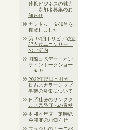
連携ビジネスの魅力
－」参加者募集のお
知らせ
カントゥータ49号を
掲載しました
第197回ボリビア独立
記念式典コンサート
のご案内
国際日系デー・オン
ライントークショー
（6/19）
2022年度日本財団・
日系スカラーシップ
事業の募集について
日系社会のサンタク
ルス県発展への貢献
令和４年度 定時総
会開催のお知らせ
ブラジルのカーニバ