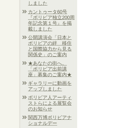
しました
カントゥータ60号
『ボリビア独立200周
年記念第１号』を掲
載しました
公開講演会「日本と
ボリビアの絆 移住
と国際協力から見る
関係史」のご案内
★あなたの街へ。
「ボリビア出前講
座」募集のご案内★
ギャラリーに動画を
アップしました
ボリビア人アーティ
ストらによる展覧会
のお知らせ
関西万博ボリビアナ
ショナルデー