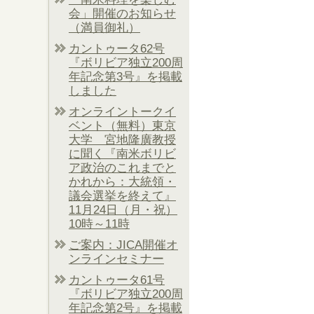
会」開催のお知らせ
（満員御礼）
カントゥータ62号
『ボリビア独立200周
年記念第3号』を掲載
しました
オンライントークイ
ベント（無料）東京
大学 宮地隆廣教授
に聞く『南米ボリビ
ア政治のこれまでと
かれから：大統領・
議会選挙を終えて』
11月24日（月・祝）
10時～11時
ご案内：JICA開催オ
ンラインセミナー
カントゥータ61号
『ボリビア独立200周
年記念第2号』を掲載