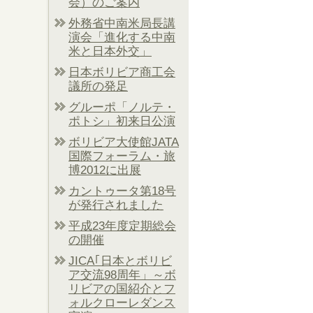
会）のご案内
外務省中南米局長講
演会「進化する中南
米と日本外交」
日本ボリビア商工会
議所の発足
グルーポ「ノルテ・
ポトシ」初来日公演
ボリビア大使館JATA
国際フォーラム・旅
博2012に出展
カントゥータ第18号
が発行されました
平成23年度定期総会
の開催
JICA｢日本とボリビ
ア交流98周年」～ボ
リビアの国紹介とフ
ォルクローレダンス