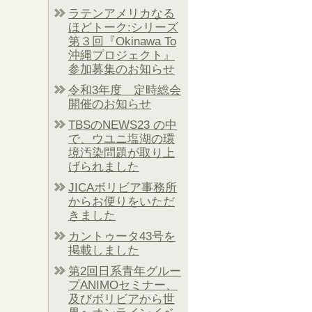
ラテンアメリカなる
ほどトーク:シリーズ
第３回『Okinawa To
沖縄プロジェクト』
参加募集のお知らせ
令和3年度 定時総会
開催のお知らせ
TBSのNEWS23 の中
で、ウユニ塩湖の環
境汚染問題が取り上
げられました
JICAボリビア事務所
からお便りをいただ
きました
カントゥータ43号を
掲載しました
第2回日系青年グルー
プANIMOセミナー、
及びボリビアから世