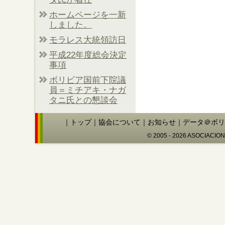
ホームページを一新
しました。
モラレス大統領訪日
平成22年度総会決定
事項
ボリビア国前下院議
員＝ミチアキ・ナガ
タニ氏との懇談会
｜
トップ
｜
協会について
｜
お知らせ
｜
データ＠ボリ
© 2005 - 2026 ASOCIACIO