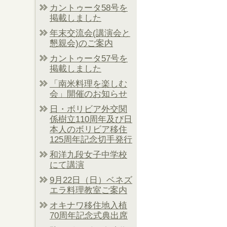
カントゥータ58号を
掲載しました
年末交流会(講演会と
懇親会)のご案内
カントゥータ57号を
掲載しました
「南米料理を楽しむ
会」開催のお知らせ
日・ボリビア外交関
係樹立110周年及び日
本人のボリビア移住
125周年記念切手発行
和洋九段女子中学校
にて講演
9月22日（日）ベネズ
エラ料理教室ご案内
オキナワ移住地入植
70周年記念式典出席