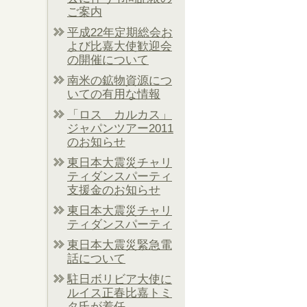
ご案内
平成22年定期総会お
よび比嘉大使歓迎会
の開催について
南米の鉱物資源につ
いての有用な情報
「ロス カルカス」
ジャパンツアー2011
のお知らせ
東日本大震災チャリ
ティダンスパーティ
支援金のお知らせ
東日本大震災チャリ
ティダンスパーティ
東日本大震災緊急電
話について
駐日ボリビア大使に
ルイス正春比嘉トミ
タ氏が着任