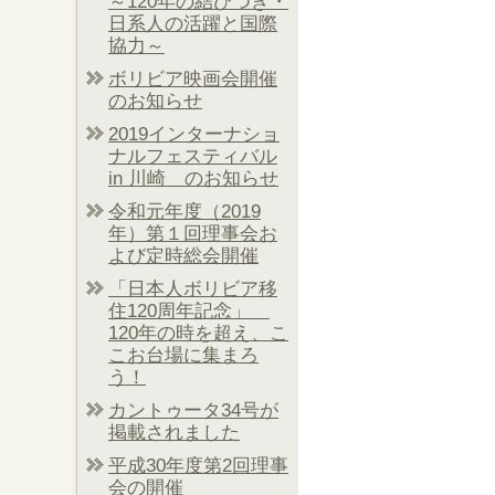
～120年の結びつき・
日系人の活躍と国際
協力～
ボリビア映画会開催
のお知らせ
2019インターナショ
ナルフェスティバル
in 川崎 のお知らせ
令和元年度（2019
年）第１回理事会お
よび定時総会開催
「日本人ボリビア移
住120周年記念」
120年の時を超え、こ
こお台場に集まろ
う！
カントゥータ34号が
掲載されました
平成30年度第2回理事
会の開催