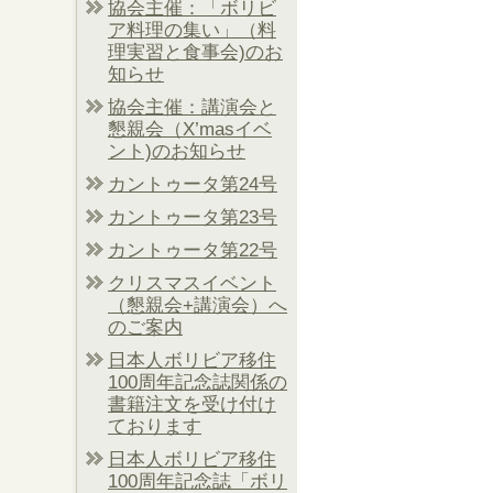
協会主催：「ボリビ
ア料理の集い」（料
理実習と食事会)のお
知らせ
協会主催：講演会と
懇親会（X’masイベ
ント)のお知らせ
カントゥータ第24号
カントゥータ第23号
カントゥータ第22号
クリスマスイベント
（懇親会+講演会）へ
のご案内
日本人ボリビア移住
100周年記念誌関係の
書籍注文を受け付け
ております
日本人ボリビア移住
100周年記念誌「ボリ