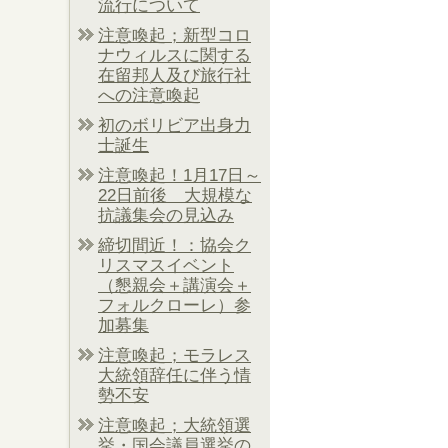
流行について
注意喚起；新型コロ
ナウィルスに関する
在留邦人及び旅行社
への注意喚起
初のボリビア出身力
士誕生
注意喚起！1月17日～
22日前後 大規模な
抗議集会の見込み
締切間近！：協会ク
リスマスイベント
（懇親会＋講演会＋
フォルクローレ）参
加募集
注意喚起；モラレス
大統領辞任に伴う情
勢不安
注意喚起；大統領選
挙・国会議員選挙の