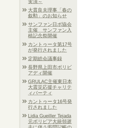
実演～
大貫良夫理事「春の
叙勲」のお知らせ
サンファン日ボ協会
主催 サンファン入
植記念祭開催
カントゥータ第17号
が発行されました
定期総会議事録
長野県上田市ボリビ
アディ開催
GRULAC主催東日本
大震災応援チャリテ
ィパーティ
カントゥータ16号発
行されました
Lidia Gueiller Tejada
元ボリビア大統領逝
去に伴う弔問記帳の