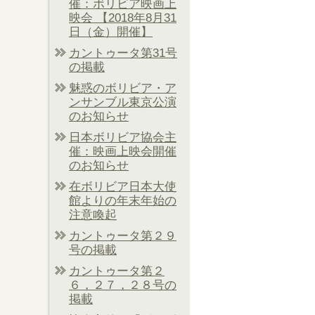
催：ボリビア映画上
映会 【2018年8月31
日（金）開催】
カントゥータ第31号
の掲載
魅惑のボリビア・ア
ンサンブル東京公演
のお知らせ
日本ボリビア協会主
催：映画上映会開催
のお知らせ
在ボリビア日本大使
館よりの年末年始の
注意喚起
カントゥータ第２９
号の掲載
カントゥータ第２
６，２７，２８号の
掲載