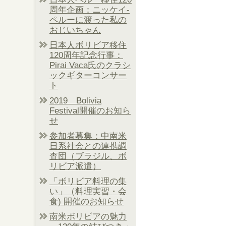
周年企画：ニッケイ-
ペルーに渡った私の
おじいちゃん
日本人ボリビア移住
120周年記念行事：
Pirai Vaca氏のクラシ
ックギターコンサー
ト
2019 Bolivia
Festival開催のお知ら
せ
参加者募集：中南米
日系社会との連携調
査団（ブラジル、ボ
リビア派遣）
「ボリビア料理の集
い」（料理実習・会
食) 開催のお知らせ
南米ボリビアの魅力