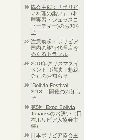
協会主催：「ボリビ
ア料理の集い」（料
理実習・シュラスコ
パーティー)のお知ら
せ
注意喚起：ボリビア
国内の旅行代理店を
めぐるトラブル
2018年クリスマスイ
ベント（講演＋懇親
会）のお知らせ
”Bolivia Festival
2018” 開催のお知ら
せ
第5回 Expo-Bolivia
Japanへのお誘い（日
本ボリビア人協会主
催）
日本ボリビア協会主