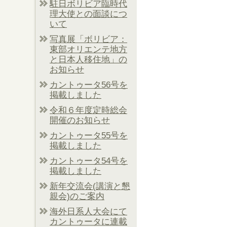
駐日ボリビア臨時代
理大使との面談につ
いて
写真展「ボリビア：
東部オリエンテ地方
と日本人移住地」の
お知らせ
カントゥータ56号を
掲載しました
令和６年度定時総会
開催のお知らせ
カントゥータ55号を
掲載しました
カントゥータ54号を
掲載しました
新年交流会(講演と懇
親会)のご案内
海外日系人大会にて
カントゥータに連載