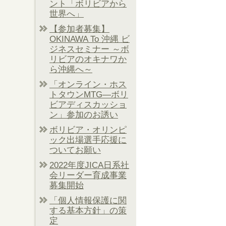
ント「ボリビアから
世界へ」
【参加者募集】
OKINAWA To 沖縄 ビ
ジネスセミナー ～ボ
リビアのオキナワか
ら沖縄へ～
「オンライン・ホス
トタウンMTG―ボリ
ビアディスカッショ
ン」参加のお誘い
ボリビア・オリンピ
ック出場選手応援に
ついてお願い
2022年度JICA日系社
会リーダー育成事業
募集開始
「個人情報保護に関
する基本方針」の策
定