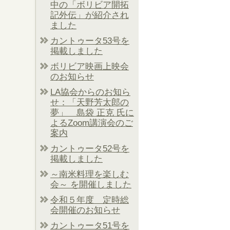
中の「ボリビア開拓
記外伝」が紹介され
ました
カントゥータ53号を
掲載しました
ボリビア映画上映会
のお知らせ
LA協会からのお知ら
せ：「天野芳太郎の
夢」 島袋 正克 氏に
よるZoom講演会のご
案内
カントゥータ52号を
掲載しました
～南米料理を楽しむ
会～ を開催しました
令和５年度 定時総
会開催のお知らせ
カントゥータ51号を