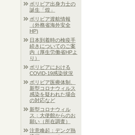
ボリビア出身力士の
誕生「煌」
ボリビア渡航情報
（外務省海外安全
HP)
日本到着時の検疫手
続きについてのご案
内（厚生労働省HPよ
り）
ボリビアにおける
COVID-19感染状況
ボリビア医療体制、
新型コロナウィルス
感染を疑われた場合
の対応など
新型コロナウィル
ス；大使館からのお
願い（所在調査）
注意喚起：デング熱