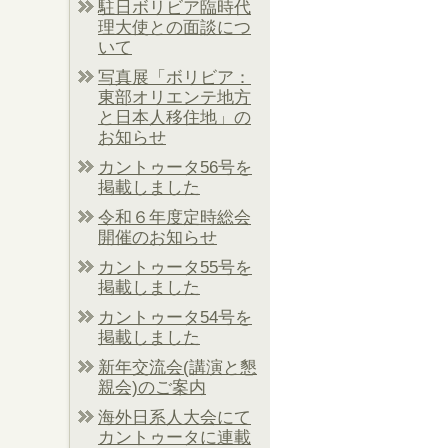
駐日ボリビア臨時代
理大使との面談につ
いて
写真展「ボリビア：
東部オリエンテ地方
と日本人移住地」の
お知らせ
カントゥータ56号を
掲載しました
令和６年度定時総会
開催のお知らせ
カントゥータ55号を
掲載しました
カントゥータ54号を
掲載しました
新年交流会(講演と懇
親会)のご案内
海外日系人大会にて
カントゥータに連載