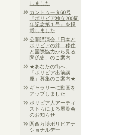
しました
カントゥータ60号
『ボリビア独立200周
年記念第１号』を掲
載しました
公開講演会「日本と
ボリビアの絆 移住
と国際協力から見る
関係史」のご案内
★あなたの街へ。
「ボリビア出前講
座」募集のご案内★
ギャラリーに動画を
アップしました
ボリビア人アーティ
ストらによる展覧会
のお知らせ
関西万博ボリビアナ
ショナルデー