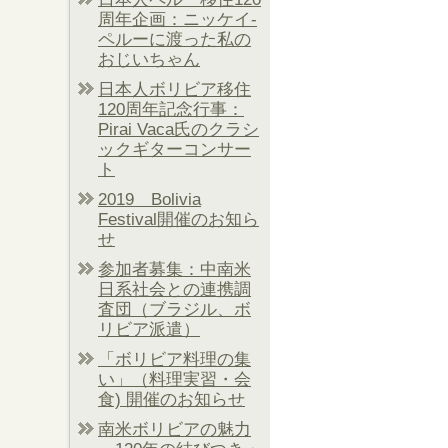
周年企画：ニッケイ-
ペルーに渡った私の
おじいちゃん
日本人ボリビア移住
120周年記念行事：
Pirai Vaca氏のクラシ
ックギターコンサー
ト
2019 Bolivia
Festival開催のお知ら
せ
参加者募集：中南米
日系社会との連携調
査団（ブラジル、ボ
リビア派遣）
「ボリビア料理の集
い」（料理実習・会
食) 開催のお知らせ
南米ボリビアの魅力