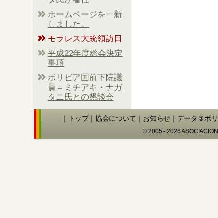
ホームページを一新
しました。
モラレス大統領訪日
平成22年度総会決定
事項
ボリビア国前下院議
員＝ミチアキ・ナガ
タニ氏との懇談会
｜
トップ
｜
協会について
｜
お知らせ
｜
データ＠ボリ
© 2005 - 2026 ASOCIACIO