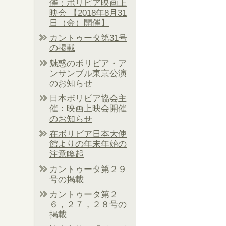
催：ボリビア映画上
映会 【2018年8月31
日（金）開催】
カントゥータ第31号
の掲載
魅惑のボリビア・ア
ンサンブル東京公演
のお知らせ
日本ボリビア協会主
催：映画上映会開催
のお知らせ
在ボリビア日本大使
館よりの年末年始の
注意喚起
カントゥータ第２９
号の掲載
カントゥータ第２
６，２７，２８号の
掲載