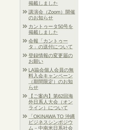
掲載しました
講演会（Zoom）開催
のお知らせ
カントゥータ50号を
掲載しました
会報「カントゥー
タ」の送付について
登録情報の変更届の
お願い
LA協会個人会員の無
料入会キャンペーン
（期間限定）のお知
らせ
【ご案内】第62回海
外日系人大会（オン
ライン）について
「OKINAWA TO 沖縄
ビジネスシンポジウ
ム－中南米日系社会