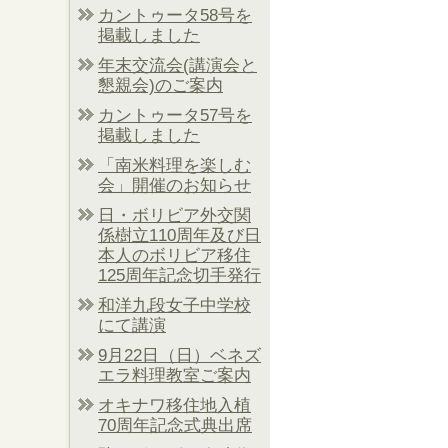
カントゥータ58号を
掲載しました
年末交流会(講演会と
懇親会)のご案内
カントゥータ57号を
掲載しました
「南米料理を楽しむ
会」開催のお知らせ
日・ボリビア外交関
係樹立110周年及び日
本人のボリビア移住
125周年記念切手発行
和洋九段女子中学校
にて講演
9月22日（日）ベネズ
エラ料理教室ご案内
オキナワ移住地入植
70周年記念式典出席