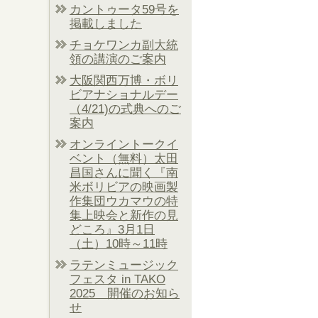
カントゥータ59号を
掲載しました
チョケワンカ副大統
領の講演のご案内
大阪関西万博・ボリ
ビアナショナルデー
（4/21)の式典へのご
案内
オンライントークイ
ベント（無料）太田
昌国さんに聞く『南
米ボリビアの映画製
作集団ウカマウの特
集上映会と新作の見
どころ』3月1日
（土）10時～11時
ラテンミュージック
フェスタ in TAKO
2025 開催のお知ら
せ