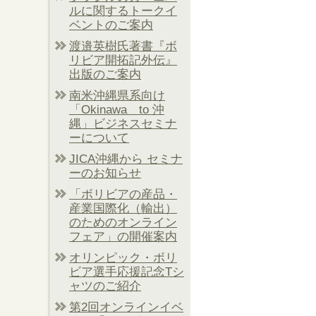
ルに関するトークイ
ベントのご案内
渡邉英樹氏著書『ボ
リビア開拓記外伝』
出版のご案内
南米沖縄県系向け
「Okinawa to 沖
縄」ビジネスセミナ
ーについて
JICA沖縄から セミナ
ーのお知らせ
「ボリビアの産品・
産業国際化（輸出）
のためのオンライン
フェア」の開催案内
オリンピック・ボリ
ビア選手応援記念Tシ
ャツのご紹介
第2回オンラインイベ