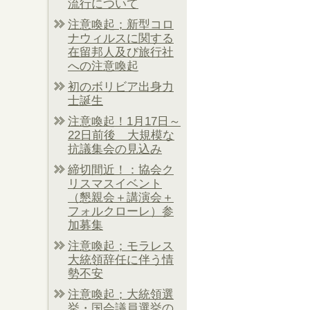
流行について
注意喚起；新型コロ
ナウィルスに関する
在留邦人及び旅行社
への注意喚起
初のボリビア出身力
士誕生
注意喚起！1月17日～
22日前後 大規模な
抗議集会の見込み
締切間近！：協会ク
リスマスイベント
（懇親会＋講演会＋
フォルクローレ）参
加募集
注意喚起；モラレス
大統領辞任に伴う情
勢不安
注意喚起；大統領選
挙・国会議員選挙の