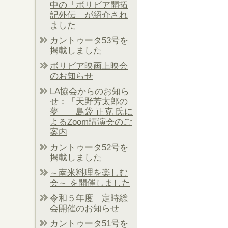
中の「ボリビア開拓
記外伝」が紹介され
ました
カントゥータ53号を
掲載しました
ボリビア映画上映会
のお知らせ
LA協会からのお知ら
せ：「天野芳太郎の
夢」 島袋 正克 氏に
よるZoom講演会のご
案内
カントゥータ52号を
掲載しました
～南米料理を楽しむ
会～ を開催しました
令和５年度 定時総
会開催のお知らせ
カントゥータ51号を