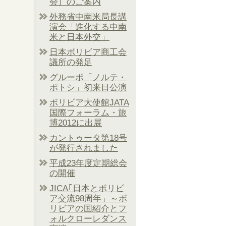
会）のご案内
外務省中南米局長講
演会「進化する中南
米と日本外交」
日本ボリビア商工会
議所の発足
グルーポ「ノルテ・
ポトシ」初来日公演
ボリビア大使館JATA
国際フォーラム・旅
博2012に出展
カントゥータ第18号
が発行されました
平成23年度定期総会
の開催
JICA｢日本とボリビ
ア交流98周年」～ボ
リビアの国紹介とフ
ォルクローレダンス