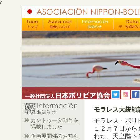
0
モラレス大統領
モラレス・ボリ
カントゥータ64号を
掲載しました
１２月７日から
れた。天皇陛下
企画展開催のお知ら