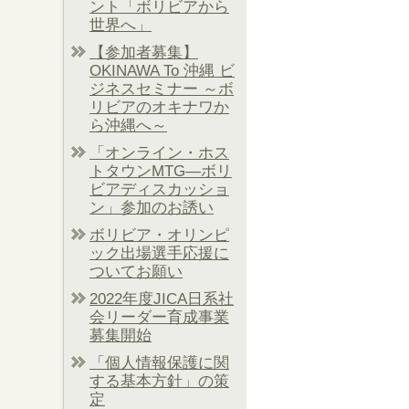
ント「ボリビアから
世界へ」
【参加者募集】
OKINAWA To 沖縄 ビ
ジネスセミナー ～ボ
リビアのオキナワか
ら沖縄へ～
「オンライン・ホス
トタウンMTG―ボリ
ビアディスカッショ
ン」参加のお誘い
ボリビア・オリンピ
ック出場選手応援に
ついてお願い
2022年度JICA日系社
会リーダー育成事業
募集開始
「個人情報保護に関
する基本方針」の策
定