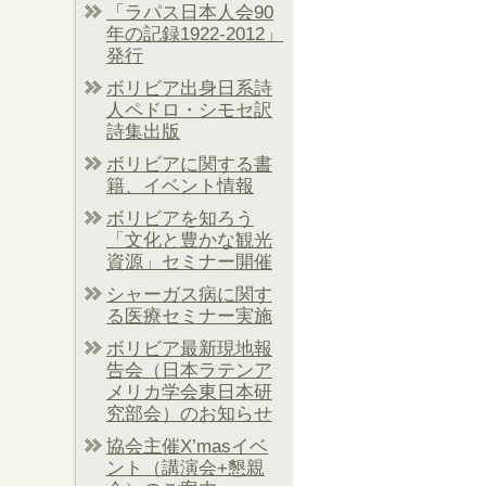
「ラパス日本人会90
年の記録1922-2012」
発行
ボリビア出身日系詩
人ペドロ・シモセ訳
詩集出版
ボリビアに関する書
籍、イベント情報
ボリビアを知ろう
「文化と豊かな観光
資源」セミナー開催
シャーガス病に関す
る医療セミナー実施
ボリビア最新現地報
告会（日本ラテンア
メリカ学会東日本研
究部会）のお知らせ
協会主催X’masイベ
ント（講演会+懇親