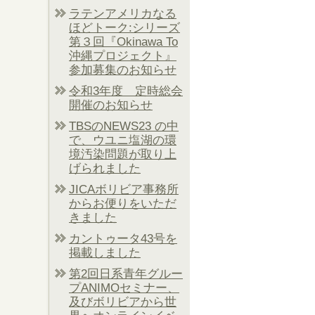
ラテンアメリカなる
ほどトーク:シリーズ
第３回『Okinawa To
沖縄プロジェクト』
参加募集のお知らせ
令和3年度 定時総会
開催のお知らせ
TBSのNEWS23 の中
で、ウユニ塩湖の環
境汚染問題が取り上
げられました
JICAボリビア事務所
からお便りをいただ
きました
カントゥータ43号を
掲載しました
第2回日系青年グルー
プANIMOセミナー、
及びボリビアから世