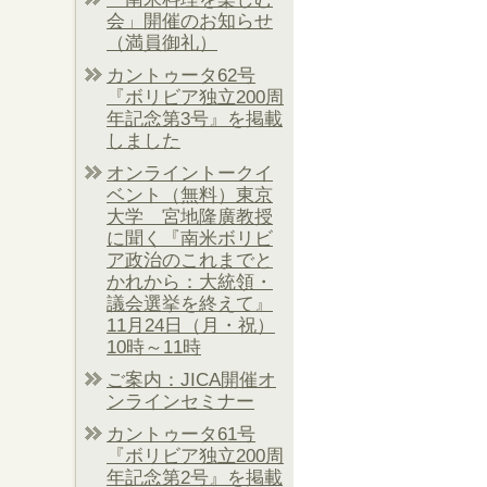
会」開催のお知らせ
（満員御礼）
カントゥータ62号
『ボリビア独立200周
年記念第3号』を掲載
しました
オンライントークイ
ベント（無料）東京
大学 宮地隆廣教授
に聞く『南米ボリビ
ア政治のこれまでと
かれから：大統領・
議会選挙を終えて』
11月24日（月・祝）
10時～11時
ご案内：JICA開催オ
ンラインセミナー
カントゥータ61号
『ボリビア独立200周
年記念第2号』を掲載