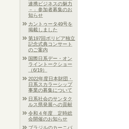
連携ビジネスの魅力
－」参加者募集のお
知らせ
カントゥータ49号を
掲載しました
第197回ボリビア独立
記念式典コンサート
のご案内
国際日系デー・オン
ライントークショー
（6/19）
2022年度日本財団・
日系スカラーシップ
事業の募集について
日系社会のサンタク
ルス県発展への貢献
令和４年度 定時総
会開催のお知らせ
ブラジルのカーニバ