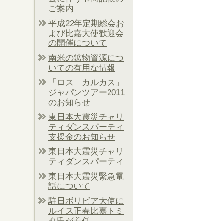
ご案内
平成22年定期総会お
よび比嘉大使歓迎会
の開催について
南米の鉱物資源につ
いての有用な情報
「ロス カルカス」
ジャパンツアー2011
のお知らせ
東日本大震災チャリ
ティダンスパーティ
支援金のお知らせ
東日本大震災チャリ
ティダンスパーティ
東日本大震災緊急電
話について
駐日ボリビア大使に
ルイス正春比嘉トミ
タ氏が着任