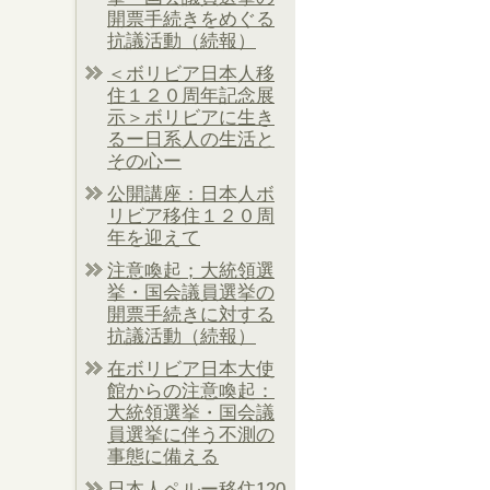
開票手続きをめぐる
抗議活動（続報）
＜ボリビア日本人移
住１２０周年記念展
示＞ボリビアに生き
るー日系人の生活と
その心ー
公開講座：日本人ボ
リビア移住１２０周
年を迎えて
注意喚起；大統領選
挙・国会議員選挙の
開票手続きに対する
抗議活動（続報）
在ボリビア日本大使
館からの注意喚起：
大統領選挙・国会議
員選挙に伴う不測の
事態に備える
日本人ペルー移住120