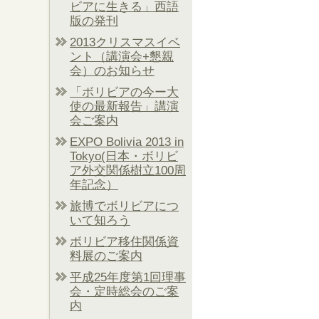
ビアに生きる」西語
版の発刊
2013クリスマスイベ
ント（講演会+懇親
会）のお知らせ
「ボリビアの今ー大
使の最新報告」講演
会ご案内
EXPO Bolivia 2013 in
Tokyo(日本・ボリビ
ア外交関係樹立100周
年記念）
旅博でボリビアにつ
いて知ろう
ボリビア移住関係資
料展のご案内
平成25年度第1回理事
会・定時総会のご案
内