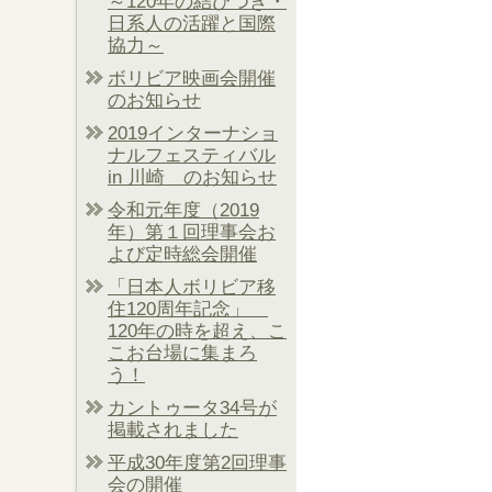
～120年の結びつき・
日系人の活躍と国際
協力～
ボリビア映画会開催
のお知らせ
2019インターナショ
ナルフェスティバル
in 川崎 のお知らせ
令和元年度（2019
年）第１回理事会お
よび定時総会開催
「日本人ボリビア移
住120周年記念」
120年の時を超え、こ
こお台場に集まろ
う！
カントゥータ34号が
掲載されました
平成30年度第2回理事
会の開催