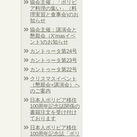
協会主催：「ボリビ
ア料理の集い」（料
理実習と食事会)のお
知らせ
協会主催：講演会と
懇親会（X’masイベ
ント)のお知らせ
カントゥータ第24号
カントゥータ第23号
カントゥータ第22号
クリスマスイベント
（懇親会+講演会）へ
のご案内
日本人ボリビア移住
100周年記念誌関係の
書籍注文を受け付け
ております
日本人ボリビア移住
100周年記念誌「ボリ