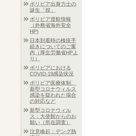
ボリビア出身力士の
誕生「煌」
ボリビア渡航情報
（外務省海外安全
HP)
日本到着時の検疫手
続きについてのご案
内（厚生労働省HPよ
り）
ボリビアにおける
COVID-19感染状況
ボリビア医療体制、
新型コロナウィルス
感染を疑われた場合
の対応など
新型コロナウィル
ス；大使館からのお
願い（所在調査）
注意喚起：デング熱