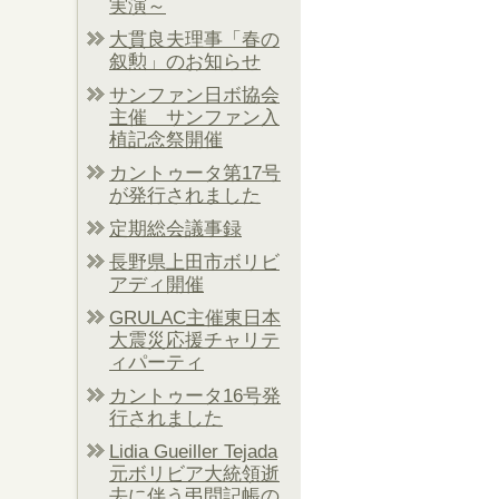
実演～
大貫良夫理事「春の
叙勲」のお知らせ
サンファン日ボ協会
主催 サンファン入
植記念祭開催
カントゥータ第17号
が発行されました
定期総会議事録
長野県上田市ボリビ
アディ開催
GRULAC主催東日本
大震災応援チャリテ
ィパーティ
カントゥータ16号発
行されました
Lidia Gueiller Tejada
元ボリビア大統領逝
去に伴う弔問記帳の