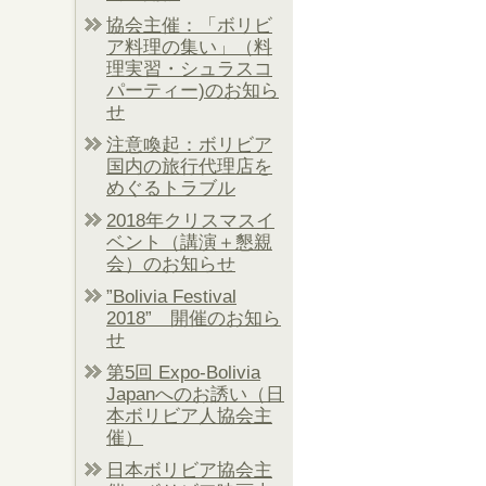
協会主催：「ボリビ
ア料理の集い」（料
理実習・シュラスコ
パーティー)のお知ら
せ
注意喚起：ボリビア
国内の旅行代理店を
めぐるトラブル
2018年クリスマスイ
ベント（講演＋懇親
会）のお知らせ
”Bolivia Festival
2018” 開催のお知ら
せ
第5回 Expo-Bolivia
Japanへのお誘い（日
本ボリビア人協会主
催）
日本ボリビア協会主