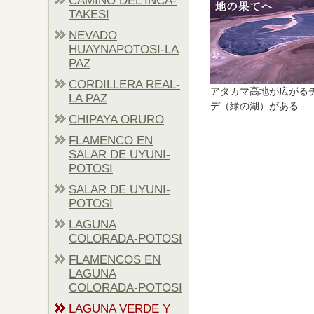
CAMINO DEL INCA-
TAKESI
NEVADO
HUAYNAPOTOSI-LA
PAZ
CORDILLERA REAL-
アタカマ高地が広がる
LA PAZ
デ（緑の湖）がある
CHIPAYA ORURO
FLAMENCO EN
SALAR DE UYUNI-
POTOSI
SALAR DE UYUNI-
POTOSI
LAGUNA
COLORADA-POTOSI
FLAMENCOS EN
LAGUNA
COLORADA-POTOSI
LAGUNA VERDE Y