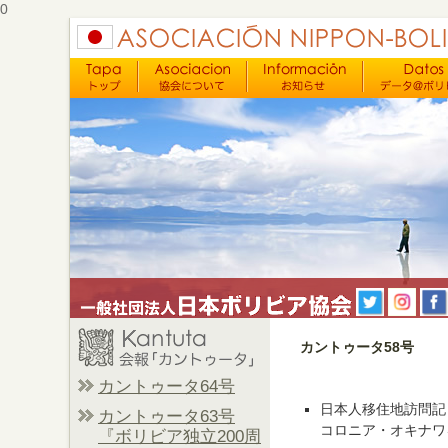
0
カントゥータ58号
カントゥータ64号
日本人移住地訪問記
カントゥータ63号
コロニア・オキナワ
『ボリビア独立200周