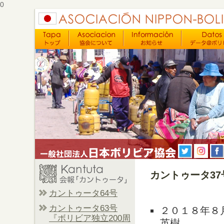
0
カントゥータ37
カントゥータ64号
カントゥータ63号
２０１８年８
『ボリビア独立200周
英樹