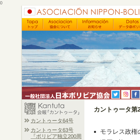
0
カントゥータ第2
カントゥータ64号
カントゥータ63号
モラレス政権
『ボリビア独立200周